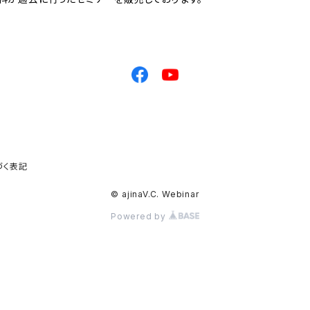
づく表記
© ajinaV.C. Webinar
Powered by