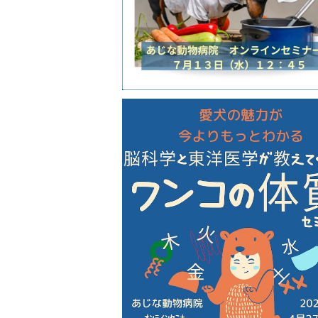
脳科学×東洋医学/わんこの体質セミ
¥8,800