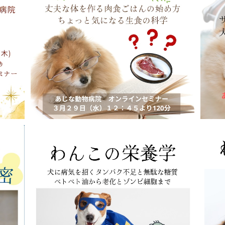
なかの
わんこを育む食の授業 丈夫な体を作る肉食
わん
ごはんの始め方 ちょっと気になる生食の科
¥8,800
学
わんこの栄養学 犬の病気を招くタンパク不
わん
足と無駄な糖質、ベトベト油、老化とゾンビ細
¥8,800
胞