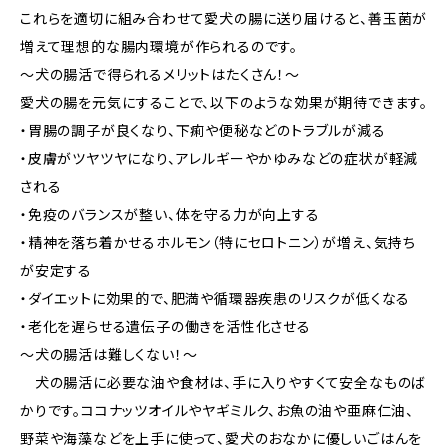
これらを適切に組み合わせて愛犬の腸に送り届けると、善玉菌が
増えて理想的な腸内環境が作られるのです。
〜犬の腸活で得られるメリットはたくさん！〜
愛犬の腸を元気にすることで、以下のような効果が期待できます。
・胃腸の調子が良くなり、下痢や便秘などのトラブルが減る
・皮膚がツヤツヤになり、アレルギーやかゆみなどの症状が軽減
される
・免疫のバランスが整い、体を守る力が向上する
・精神を落ち着かせるホルモン（特にセロトニン）が増え、気持ち
が安定する
・ダイエットに効果的で、肥満や循環器疾患のリスクが低くなる
・老化を遅らせる遺伝子の働きを活性化させる
〜犬の腸活は難しくない！〜
犬の腸活に必要な油や食材は、手に入りやすくて安全なものば
かりです。ココナッツオイルやヤギミルク、お魚の油や亜麻仁油、
野菜や海藻などを上手に使って、愛犬のおなかに優しいごはんを